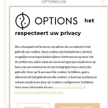
OPTIONS LUIK
ADRES:
Rue Delvaux 21
het
4340 AWANS (Othee)
BELGIË
respecteert uw privacy
TELEFOON:
+32 4 240 20 39
Als u doorgaat met browsen op options.be, accepteert u het
gebruik van cookies. Deze cookies zijn bedoeld om u de best
mogelijke ervaring te bieden tijdens het browsen op onze site.
OPENINGSTIJDEN
Ze stellen ons ook in staat om uw ervaring te personaliseren op
Openingsuren commerciële afdeling:
basis van uw voorkeuren en om te begrijpen hoe u onze site
Maandag tot en met vrijdag: 09:00u tot 17:00u
gebruikt. Door op ‘Ik aanvaard de cookies’ te klikken, gaat u
Zaterdag en zondag: gesloten
akkoord met het gebruik van alle cookies. U kunt uw voorkeuren
ook personaliseren door op ‘Cookies configureren’ te klikken.
Openingsuren ophalen en terugbrengen bestellingen:
Voor meer informatie zie ons
Handvest betreffende de
Maandag tot en met vrijdag: 08:30u tot 17:30u
bescherming van persoonsgegevens
.
Zaterdag en zondag : gesloten (afhaling via box mogelijk)
Instellingen
Ik accepteer cookies