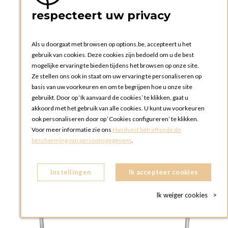
respecteert uw privacy
Bordenverwarmer 120 stuks 220 V -
1250W
Als u doorgaat met browsen op options.be, accepteert u het
gebruik van cookies. Deze cookies zijn bedoeld om u de best
mogelijke ervaring te bieden tijdens het browsen op onze site.
Ze stellen ons ook in staat om uw ervaring te personaliseren op
IN WINKELWAGEN
basis van uw voorkeuren en om te begrijpen hoe u onze site
gebruikt. Door op ‘Ik aanvaard de cookies’ te klikken, gaat u
akkoord met het gebruik van alle cookies. U kunt uw voorkeuren
ook personaliseren door op ‘Cookies configureren’ te klikken.
Voor meer informatie zie ons
Handvest betreffende de
bescherming van persoonsgegevens
.
Instellingen
Ik accepteer cookies
Ik weiger cookies
>