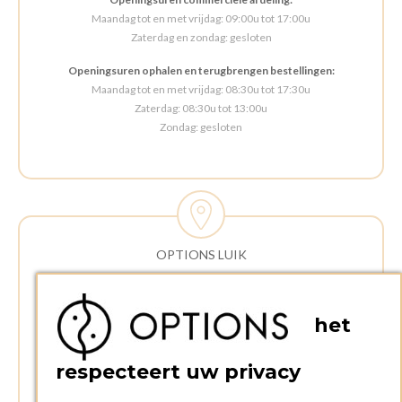
Maandag tot en met vrijdag: 09:00u tot 17:00u
Zaterdag en zondag: gesloten
Openingsuren ophalen en terugbrengen bestellingen:
Maandag tot en met vrijdag: 08:30u tot 17:30u
Zaterdag: 08:30u tot 13:00u
Zondag: gesloten
OPTIONS LUIK
ADRES:
Rue Delvaux 21
het
4340 AWANS (Othee)
BELGIË
respecteert uw privacy
TELEFOON: