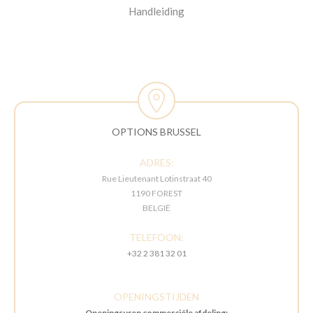
Handleiding
OPTIONS BRUSSEL
ADRES:
Rue Lieutenant Lotinstraat 40
1190 FOREST
BELGIË
TELEFOON:
+32 2 381 32 01
OPENINGSTIJDEN
Openingsuren commerciële afdeling: