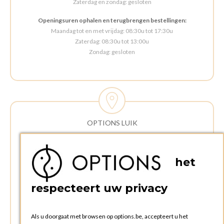
Zaterdag en zondag: gesloten
Openingsuren ophalen en terugbrengen bestellingen:
Maandag tot en met vrijdag: 08:30u tot 17:30u
Zaterdag: 08:30u tot 13:00u
Zondag: gesloten
OPTIONS LUIK
ADRES:
Rue Delvaux 21
het
4340 AWANS (Othee)
BELGIË
respecteert uw privacy
TELEFOON:
+32 4 240 20 39
Als u doorgaat met browsen op options.be, accepteert u het