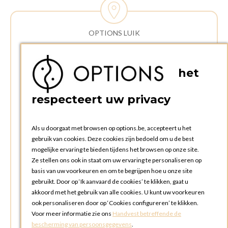
OPTIONS LUIK
ADRES:
Rue Delvaux 21
het
4340 AWANS (Othee)
BELGIË
respecteert uw privacy
TELEFOON:
+32 4 240 20 39
Als u doorgaat met browsen op options.be, accepteert u het
gebruik van cookies. Deze cookies zijn bedoeld om u de best
mogelijke ervaring te bieden tijdens het browsen op onze site.
OPENINGSTIJDEN
Ze stellen ons ook in staat om uw ervaring te personaliseren op
Openingsuren commerciële afdeling:
basis van uw voorkeuren en om te begrijpen hoe u onze site
Maandag tot en met vrijdag: 09:00u tot 17:00u
gebruikt. Door op ‘Ik aanvaard de cookies’ te klikken, gaat u
Zaterdag en zondag: gesloten
akkoord met het gebruik van alle cookies. U kunt uw voorkeuren
ook personaliseren door op ‘Cookies configureren’ te klikken.
Openingsuren ophalen en terugbrengen bestellingen:
Voor meer informatie zie ons
Handvest betreffende de
Maandag tot en met vrijdag: 08:30u tot 17:30u
bescherming van persoonsgegevens
.
Zaterdag en zondag : gesloten (afhaling via box mogelijk)