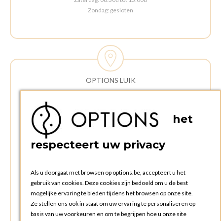
Zondag: gesloten
OPTIONS LUIK
ADRES:
Rue Delvaux 21
het
4340 AWANS (Othee)
BELGIË
respecteert uw privacy
TELEFOON:
+32 4 240 20 39
Als u doorgaat met browsen op options.be, accepteert u het
gebruik van cookies. Deze cookies zijn bedoeld om u de best
mogelijke ervaring te bieden tijdens het browsen op onze site.
OPENINGSTIJDEN
Ze stellen ons ook in staat om uw ervaring te personaliseren op
Openingsuren commerciële afdeling:
basis van uw voorkeuren en om te begrijpen hoe u onze site
Maandag tot en met vrijdag: 09:00u tot 17:00u