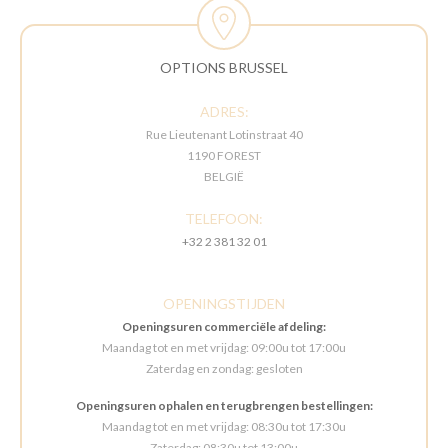
OPTIONS BRUSSEL
ADRES:
Rue Lieutenant Lotinstraat 40
1190 FOREST
BELGIË
TELEFOON:
+32 2 381 32 01
OPENINGSTIJDEN
Openingsuren commerciële afdeling:
Maandag tot en met vrijdag: 09:00u tot 17:00u
Zaterdag en zondag: gesloten
Openingsuren ophalen en terugbrengen bestellingen:
Maandag tot en met vrijdag: 08:30u tot 17:30u
Zaterdag: 08:30u tot 13:00u