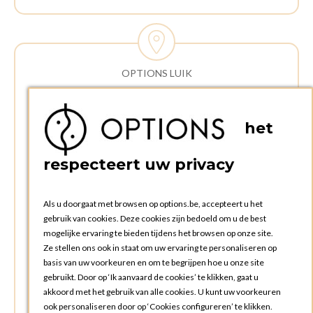
OPTIONS LUIK
ADRES:
Rue Delvaux 21
het
4340 AWANS (Othee)
BELGIË
respecteert uw privacy
TELEFOON:
+32 4 240 20 39
Als u doorgaat met browsen op options.be, accepteert u het
gebruik van cookies. Deze cookies zijn bedoeld om u de best
mogelijke ervaring te bieden tijdens het browsen op onze site.
OPENINGSTIJDEN
Ze stellen ons ook in staat om uw ervaring te personaliseren op
Openingsuren commerciële afdeling:
basis van uw voorkeuren en om te begrijpen hoe u onze site
Maandag tot en met vrijdag: 09:00u tot 17:00u
gebruikt. Door op ‘Ik aanvaard de cookies’ te klikken, gaat u
Zaterdag en zondag: gesloten
akkoord met het gebruik van alle cookies. U kunt uw voorkeuren
ook personaliseren door op ‘Cookies configureren’ te klikken.
Openingsuren ophalen en terugbrengen bestellingen: