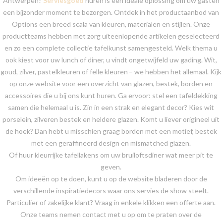
Antwerpen?
Serviesgoed
huren is een ideale oplossing om uw gasten
een bijzonder moment te bezorgen. Ontdek in het productaanbod van
Options een breed scala van kleuren, materialen en stijlen. Onze
productteams hebben met zorg uiteenlopende artikelen geselecteerd
en zo een complete collectie tafelkunst samengesteld. Welk thema u
ook kiest voor uw lunch of diner, u vindt ongetwijfeld uw gading. Wit,
goud, zilver, pastelkleuren of felle kleuren – we hebben het allemaal. Kijk
op onze website voor een overzicht van glazen, bestek, borden en
accessoires die u bij ons kunt huren. Ga ervoor: stel een tafeldekking
samen die helemaal u is. Zin in een strak en elegant decor? Kies wit
porselein, zilveren bestek en heldere glazen. Komt u liever origineel uit
de hoek? Dan hebt u misschien graag borden met een motief, bestek
met een geraffineerd design en mismatched glazen.
Of huur kleurrijke tafellakens om uw bruiloftsdiner wat meer pit te
geven.
Om ideeën op te doen, kunt u op de website bladeren door de
verschillende inspiratiedecors waar ons servies de show steelt.
Particulier of zakelijke klant? Vraag in enkele klikken een offerte aan.
Onze teams nemen contact met u op om te praten over de