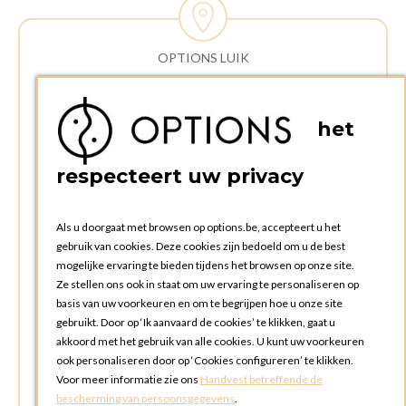
OPTIONS LUIK
ADRES:
Rue Delvaux 21
het
4340 AWANS (Othee)
BELGIË
respecteert uw privacy
TELEFOON:
+32 4 240 20 39
Als u doorgaat met browsen op options.be, accepteert u het
gebruik van cookies. Deze cookies zijn bedoeld om u de best
mogelijke ervaring te bieden tijdens het browsen op onze site.
OPENINGSTIJDEN
Ze stellen ons ook in staat om uw ervaring te personaliseren op
Openingsuren commerciële afdeling:
basis van uw voorkeuren en om te begrijpen hoe u onze site
Maandag tot en met vrijdag: 09:00u tot 17:00u
gebruikt. Door op ‘Ik aanvaard de cookies’ te klikken, gaat u
Zaterdag en zondag: gesloten
akkoord met het gebruik van alle cookies. U kunt uw voorkeuren
ook personaliseren door op ‘Cookies configureren’ te klikken.
Openingsuren ophalen en terugbrengen bestellingen:
Voor meer informatie zie ons
Handvest betreffende de
Maandag tot en met vrijdag: 08:30u tot 17:30u
bescherming van persoonsgegevens
.
Zaterdag en zondag : gesloten (afhaling via box mogelijk)