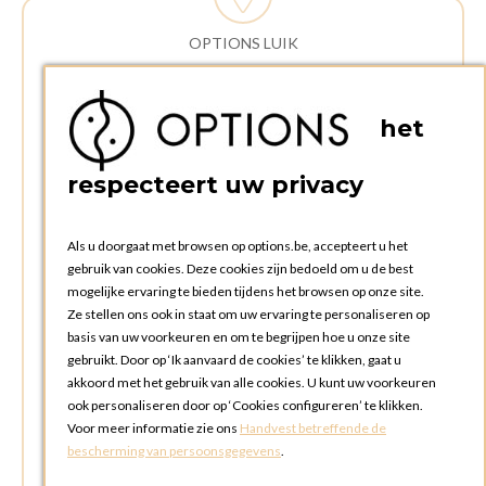
OPTIONS LUIK
ADRES:
Rue Delvaux 21
het
4340 AWANS (Othee)
BELGIË
respecteert uw privacy
TELEFOON:
+32 4 240 20 39
Als u doorgaat met browsen op options.be, accepteert u het
gebruik van cookies. Deze cookies zijn bedoeld om u de best
mogelijke ervaring te bieden tijdens het browsen op onze site.
OPENINGSTIJDEN
Ze stellen ons ook in staat om uw ervaring te personaliseren op
Openingsuren commerciële afdeling:
basis van uw voorkeuren en om te begrijpen hoe u onze site
Maandag tot en met vrijdag: 09:00u tot 17:00u
gebruikt. Door op ‘Ik aanvaard de cookies’ te klikken, gaat u
Zaterdag en zondag: gesloten
akkoord met het gebruik van alle cookies. U kunt uw voorkeuren
ook personaliseren door op ‘Cookies configureren’ te klikken.
Openingsuren ophalen en terugbrengen bestellingen:
Voor meer informatie zie ons
Handvest betreffende de
Maandag tot en met vrijdag: 08:30u tot 17:30u
bescherming van persoonsgegevens
.
Zaterdag en zondag : gesloten (afhaling via box mogelijk)