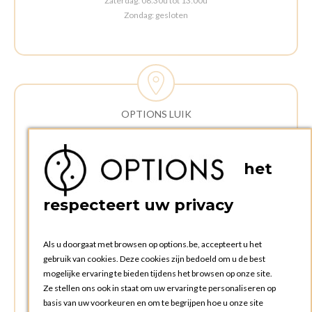
Zaterdag: 08:30u tot 13:00u
Zondag: gesloten
OPTIONS LUIK
ADRES:
Rue Delvaux 21
het
4340 AWANS (Othee)
BELGIË
respecteert uw privacy
TELEFOON:
+32 4 240 20 39
Als u doorgaat met browsen op options.be, accepteert u het
gebruik van cookies. Deze cookies zijn bedoeld om u de best
mogelijke ervaring te bieden tijdens het browsen op onze site.
OPENINGSTIJDEN
Ze stellen ons ook in staat om uw ervaring te personaliseren op
Openingsuren commerciële afdeling:
basis van uw voorkeuren en om te begrijpen hoe u onze site
Maandag tot en met vrijdag: 09:00u tot 17:00u