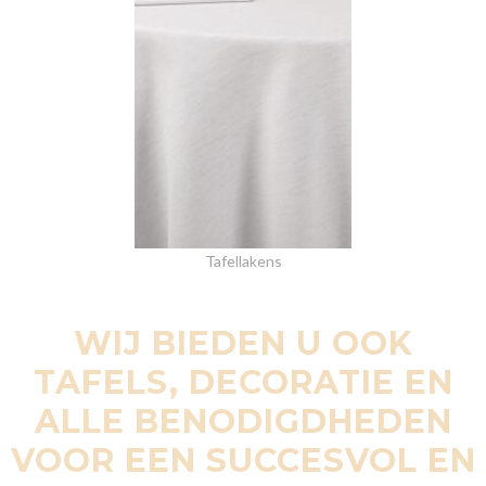
Tafellakens
WIJ BIEDEN U OOK
TAFELS, DECORATIE EN
ALLE BENODIGDHEDEN
VOOR EEN SUCCESVOL EN