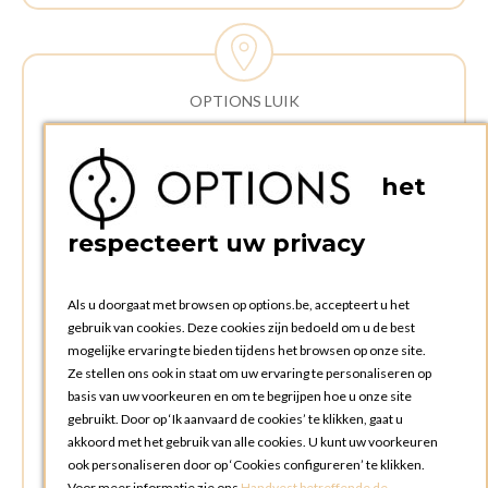
OPTIONS LUIK
ADRES:
Rue Delvaux 21
het
4340 AWANS (Othee)
BELGIË
respecteert uw privacy
TELEFOON:
+32 4 240 20 39
Als u doorgaat met browsen op options.be, accepteert u het
gebruik van cookies. Deze cookies zijn bedoeld om u de best
mogelijke ervaring te bieden tijdens het browsen op onze site.
OPENINGSTIJDEN
Ze stellen ons ook in staat om uw ervaring te personaliseren op
Openingsuren commerciële afdeling:
basis van uw voorkeuren en om te begrijpen hoe u onze site
Maandag tot en met vrijdag: 09:00u tot 17:00u
gebruikt. Door op ‘Ik aanvaard de cookies’ te klikken, gaat u
Zaterdag en zondag: gesloten
akkoord met het gebruik van alle cookies. U kunt uw voorkeuren
ook personaliseren door op ‘Cookies configureren’ te klikken.
Openingsuren ophalen en terugbrengen bestellingen:
Voor meer informatie zie ons
Handvest betreffende de