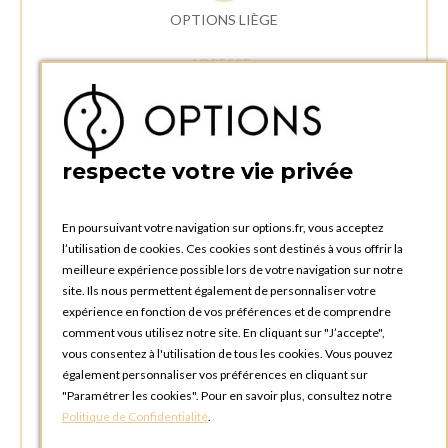
OPTIONS LIÈGE
ADRESSE :
Rue Delvaux 21
4340 AWANS (Othée)
BELGIQUE
respecte votre vie privée
TÉLÉPHONE :
+32 4 240 20 39
En poursuivant votre navigation sur options.fr, vous acceptez
l’utilisation de cookies. Ces cookies sont destinés à vous offrir la
HEURES D'OUVERTURES
meilleure expérience possible lors de votre navigation sur notre
Horaires d'ouverture du Service Commercial :
site. Ils nous permettent également de personnaliser votre
Lundi au vendredi : 09:00h à 17:00h
expérience en fonction de vos préférences et de comprendre
Samedi et dimanche : Fermé
comment vous utilisez notre site. En cliquant sur "J’accepte",
vous consentez à l'utilisation de tous les cookies. Vous pouvez
Horaires d'ouverture pour les enlèvements et retours des
également personnaliser vos préférences en cliquant sur
commandes :
"Paramétrer les cookies". Pour en savoir plus, consultez notre
Lundi au vendredi : 08:30h à 17:30h
Politique de Confidentialité
.
Samedi et dimanche : Fermé (enlèvements par box possible)