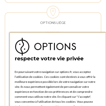
OPTIONS LIÈGE
ADRESSE :
Rue Delvaux 21
4340 AWANS (Othée)
BELGIQUE
respecte votre vie privée
TÉLÉPHONE :
+32 4 240 20 39
En poursuivant votre navigation sur options.fr, vous acceptez
l’utilisation de cookies. Ces cookies sont destinés à vous offrir la
HEURES D'OUVERTURES
meilleure expérience possible lors de votre navigation sur notre
Horaires d'ouverture du Service Commercial :
site. Ils nous permettent également de personnaliser votre
Lundi au vendredi : 09:00h à 17:00h
expérience en fonction de vos préférences et de comprendre
Samedi et dimanche : Fermé
comment vous utilisez notre site. En cliquant sur "J’accepte",
vous consentez à l'utilisation de tous les cookies. Vous pouvez
Horaires d'ouverture pour les enlèvements et retours des