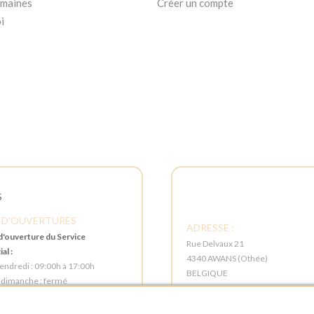
umaines
Créer un compte
i
S
 D'OUVERTURES
ADRESSE :
d'ouverture du Service
Rue Delvaux 21
al :
4340 AWANS (Othée)
vendredi : 09:00h à 17:00h
BELGIQUE
 dimanche : fermé
TÉLÉPHONE :
d'ouverture pour les