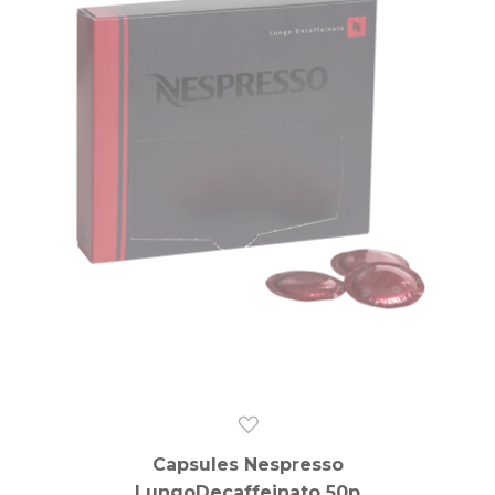
Capsules Nespresso
LungoDecaffeinato 50p