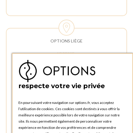
OPTIONS LIÈGE
ADRESSE :
Rue Delvaux 21
4340 AWANS (Othée)
BELGIQUE
respecte votre vie privée
TÉLÉPHONE :
+32 4 240 20 39
En poursuivant votre navigation sur options.fr, vous acceptez
l’utilisation de cookies. Ces cookies sont destinés à vous offrir la
HEURES D'OUVERTURES
meilleure expérience possible lors de votre navigation sur notre
Horaires d'ouverture du Service Commercial :
site. Ils nous permettent également de personnaliser votre
Lundi au vendredi : 09:00h à 17:00h
expérience en fonction de vos préférences et de comprendre
Samedi et dimanche : Fermé