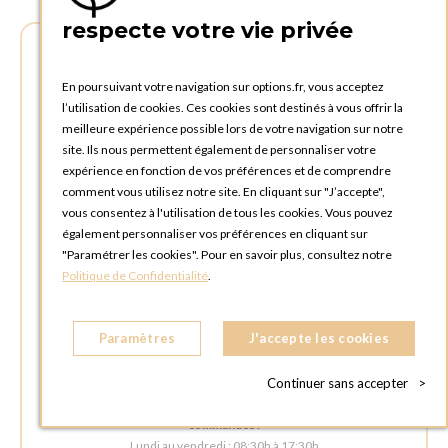
respecte votre vie privée
OPTIONS LIÈGE
En poursuivant votre navigation sur options.fr, vous acceptez
l’utilisation de cookies. Ces cookies sont destinés à vous offrir la
ADRESSE :
meilleure expérience possible lors de votre navigation sur notre
Rue Delvaux 21
site. Ils nous permettent également de personnaliser votre
4340 AWANS (Othée)
expérience en fonction de vos préférences et de comprendre
BELGIQUE
comment vous utilisez notre site. En cliquant sur "J’accepte",
vous consentez à l'utilisation de tous les cookies. Vous pouvez
TÉLÉPHONE :
également personnaliser vos préférences en cliquant sur
+32 4 240 20 39
"Paramétrer les cookies". Pour en savoir plus, consultez notre
Politique de Confidentialité
.
HEURES D'OUVERTURES
Horaires d'ouverture du Service Commercial :
Paramètres
J'accepte les cookies
Lundi au vendredi : 09:00h à 17:00h
Samedi et dimanche : Fermé
Continuer sans accepter
>
Horaires d'ouverture pour les enlèvements et retours des
commandes :
Lundi au vendredi : 08:30h à 17:30h