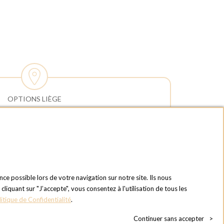
OPTIONS LIÈGE
HEURES D'OUVERTURES
Horaires d'ouverture du Service
Commercial :
Lundi au vendredi : 09:00h à 17:00h
Samedi et dimanche : Fermé
Horaires d'ouverture pour les
nce possible lors de votre navigation sur notre site. Ils nous
enlèvements et retours des commandes :
quant sur "J’accepte", vous consentez à l'utilisation de tous les
Lundi au vendredi : 08:30h à 17:30h
litique de Confidentialité
.
Samedi et dimanche : Fermé (enlèvements
Continuer sans accepter
>
par box possible)