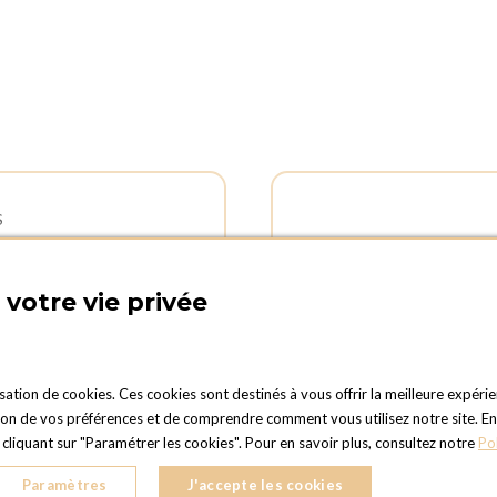
S
 D'OUVERTURES
ADRESSE :
d'ouverture du Service
Rue Delvaux 21
votre vie privée
al :
4340 AWANS (Othée)
vendredi : 09:00h à 17:00h
BELGIQUE
 dimanche : fermé
TÉLÉPHONE :
d'ouverture pour les
isation de cookies. Ces cookies sont destinés à vous offrir la meilleure expérie
+32 4 240 20 39
ts et retours des commandes :
 de vos préférences et de comprendre comment vous utilisez notre site. En cli
vendredi : 08:30h à 17:30h
liquant sur "Paramétrer les cookies". Pour en savoir plus, consultez notre
Po
08:30h à 13:00h
Paramètres
J'accepte les cookies
 : Fermé