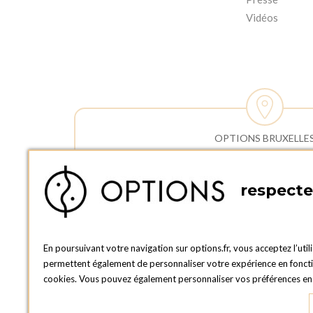
Vidéos
OPTIONS BRUXELLE
HEURES
ADRESSE :
Horaires 
Rue Lieutenant Lotinstraat 40
respecte 
Commerci
1190 FOREST
Lundi au 
BELGIQUE
Samedi et
TÉLÉPHONE :
Horaires 
En poursuivant votre navigation sur options.fr, vous acceptez l’util
+32 2 381 32 01
enlèvemen
permettent également de personnaliser votre expérience en fonction
Lundi au 
cookies. Vous pouvez également personnaliser vos préférences en c
Samedi : 
Dimanche