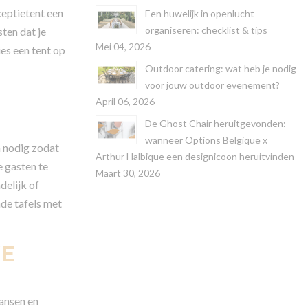
ceptietent een
Een huwelijk in openlucht
organiseren: checklist & tips
ten dat je
Mei 04, 2026
ies een tent op
Outdoor catering: wat heb je nodig
voor jouw outdoor evenement?
April 06, 2026
De Ghost Chair heruitgevonden:
wanneer Options Belgique x
n nodig zodat
Arthur Halbique een designicoon heruitvinden
e gasten te
Maart 30, 2026
delijk of
nde tafels met
KE
dansen en