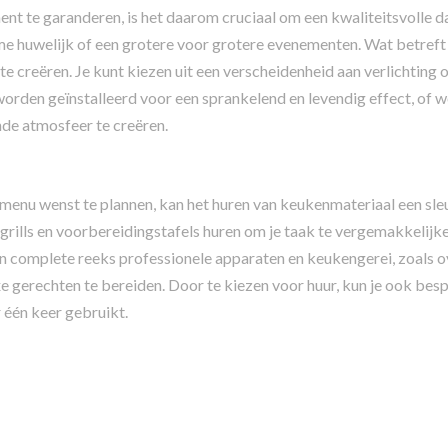
t te garanderen, is het daarom cruciaal om een kwaliteitsvolle d
eme huwelijk of een grotere voor grotere evenementen. Wat betreft 
 te creëren. Je kunt kiezen uit een verscheidenheid aan verlichting
 worden geïnstalleerd voor een sprankelend en levendig effect, of 
de atmosfeer te creëren.
e menu wenst te plannen, kan het huren van keukenmateriaal een sl
, grills en voorbereidingstafels huren om je taak te vergemakkelijk
een complete reeks professionele apparaten en keukengerei, zoals o
 gerechten te bereiden. Door te kiezen voor huur, kun je ook besp
 één keer gebruikt.