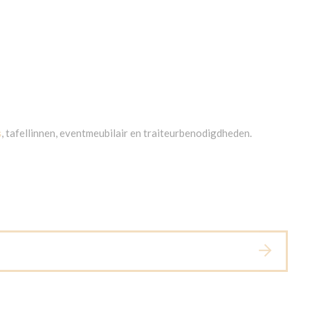
s
, tafellinnen, eventmeubilair en traiteurbenodigdheden.