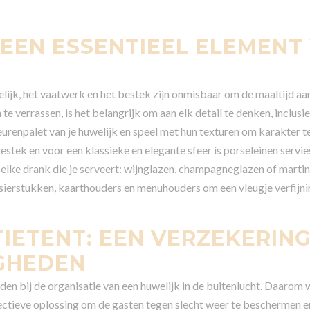
 EEN ESSENTIEEL ELEMENT
lijk, het vaatwerk en het bestek zijn onmisbaar om de maaltijd aan
te verrassen, is het belangrijk om aan elk detail te denken, inclusie
leurenpalet van je huwelijk en speel met hun texturen om karakter t
stek en voor een klassieke en elegante sfeer is porseleinen servies
 elke drank die je serveert: wijnglazen, champagneglazen of martin
 sierstukken, kaarthouders en menuhouders om een vleugje verfijni
IETENT: EEN VERZEKERIN
GHEDEN
n bij de organisatie van een huwelijk in de buitenlucht. Daarom 
ectieve oplossing om de gasten tegen slecht weer te beschermen e