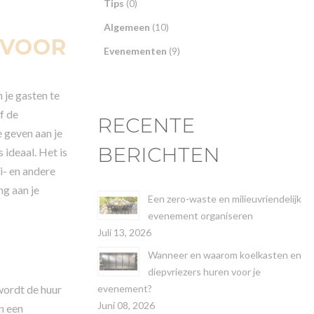
Tips
(0)
Algemeen
(10)
 VOOR
Evenementen
(9)
 je gasten te
f de
RECENTE
e geven aan je
BERICHTEN
 ideaal. Het is
i- en andere
ng aan je
Een zero-waste en milieuvriendelijk
evenement organiseren
Juli 13, 2026
G
Wanneer en waarom koelkasten en
diepvriezers huren voor je
wordt de huur
evenement?
Juni 08, 2026
n een