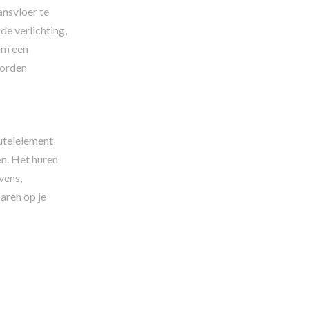
ansvloer te
de verlichting,
 om een
worden
eutelelement
en. Het huren
vens,
aren op je