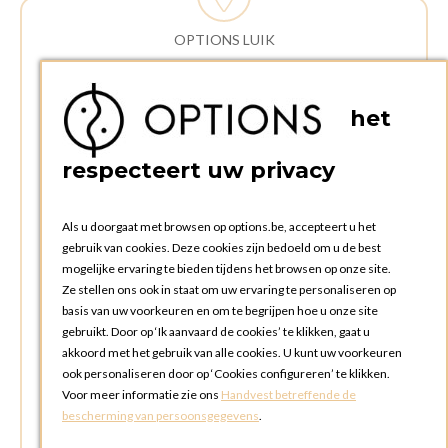
OPTIONS LUIK
ADRES:
Rue Delvaux 21
het
4340 AWANS (Othee)
BELGIË
respecteert uw privacy
TELEFOON:
+32 4 240 20 39
Als u doorgaat met browsen op options.be, accepteert u het
gebruik van cookies. Deze cookies zijn bedoeld om u de best
mogelijke ervaring te bieden tijdens het browsen op onze site.
OPENINGSTIJDEN
Ze stellen ons ook in staat om uw ervaring te personaliseren op
Openingsuren commerciële afdeling:
basis van uw voorkeuren en om te begrijpen hoe u onze site
Maandag tot en met vrijdag: 09:00u tot 17:00u
gebruikt. Door op ‘Ik aanvaard de cookies’ te klikken, gaat u
Zaterdag en zondag: gesloten
akkoord met het gebruik van alle cookies. U kunt uw voorkeuren
ook personaliseren door op ‘Cookies configureren’ te klikken.
Openingsuren ophalen en terugbrengen bestellingen:
Voor meer informatie zie ons
Handvest betreffende de
Maandag tot en met vrijdag: 08:30u tot 17:30u
bescherming van persoonsgegevens
.
Zaterdag en zondag : gesloten (afhaling via box mogelijk)