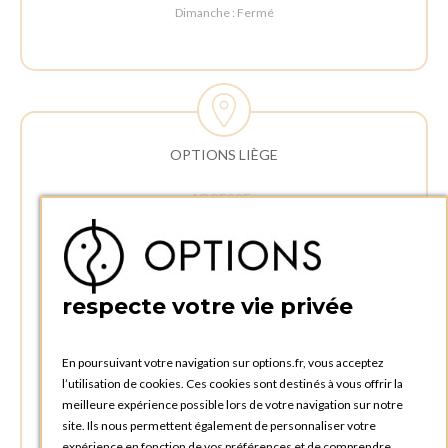
Dimanche : Fermé
OPTIONS LIÈGE
ADRESSE :
Rue Delvaux 21
4340 AWANS (Othée)
BELGIQUE
respecte votre vie privée
TÉLÉPHONE :
+32 4 240 20 39
En poursuivant votre navigation sur options.fr, vous acceptez
l’utilisation de cookies. Ces cookies sont destinés à vous offrir la
HEURES D'OUVERTURES
meilleure expérience possible lors de votre navigation sur notre
Horaires d'ouverture du Service Commercial :
site. Ils nous permettent également de personnaliser votre
Lundi au vendredi : 09:00h à 17:00h
expérience en fonction de vos préférences et de comprendre