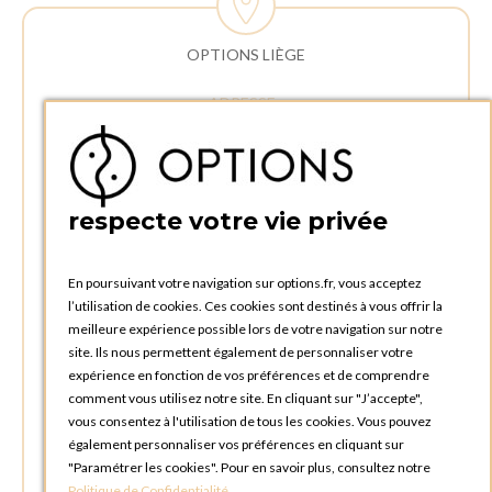
OPTIONS LIÈGE
ADRESSE :
Rue Delvaux 21
4340 AWANS (Othée)
BELGIQUE
respecte votre vie privée
TÉLÉPHONE :
+32 4 240 20 39
En poursuivant votre navigation sur options.fr, vous acceptez
l’utilisation de cookies. Ces cookies sont destinés à vous offrir la
HEURES D'OUVERTURES
meilleure expérience possible lors de votre navigation sur notre
Horaires d'ouverture du Service Commercial :
site. Ils nous permettent également de personnaliser votre
Lundi au vendredi : 09:00h à 17:00h
expérience en fonction de vos préférences et de comprendre
Samedi et dimanche : Fermé
comment vous utilisez notre site. En cliquant sur "J’accepte",
vous consentez à l'utilisation de tous les cookies. Vous pouvez
Horaires d'ouverture pour les enlèvements et retours des
également personnaliser vos préférences en cliquant sur
commandes :
"Paramétrer les cookies". Pour en savoir plus, consultez notre
Lundi au vendredi : 08:30h à 17:30h
Politique de Confidentialité
.