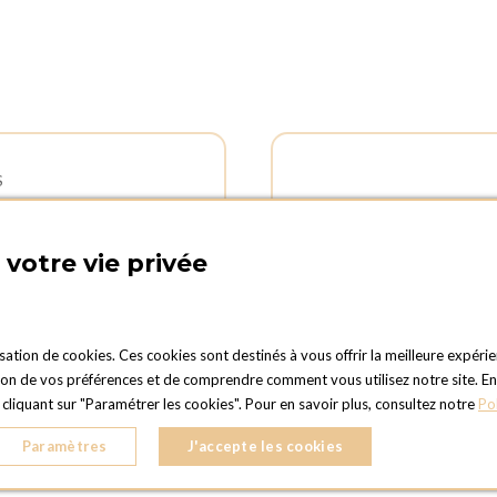
S
 D'OUVERTURES
ADRESSE :
d'ouverture du Service
Rue Delvaux 21
votre vie privée
al :
4340 AWANS (Othée)
vendredi : 09:00h à 17:00h
BELGIQUE
 dimanche : fermé
TÉLÉPHONE :
d'ouverture pour les
isation de cookies. Ces cookies sont destinés à vous offrir la meilleure expérie
+32 4 240 20 39
ts et retours des commandes :
 de vos préférences et de comprendre comment vous utilisez notre site. En cli
vendredi : 08:30h à 17:30h
liquant sur "Paramétrer les cookies". Pour en savoir plus, consultez notre
Po
08:30h à 13:00h
Paramètres
J'accepte les cookies
 : Fermé