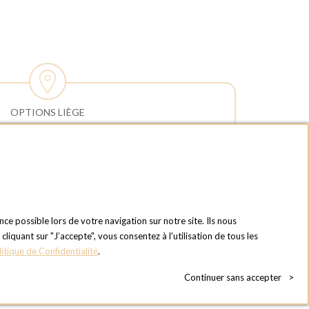
OPTIONS LIÈGE
HEURES D'OUVERTURES
Horaires d'ouverture du Service
Commercial :
Lundi au vendredi : 09:00h à 17:00h
Samedi et dimanche : Fermé
Horaires d'ouverture pour les
nce possible lors de votre navigation sur notre site. Ils nous
enlèvements et retours des commandes :
quant sur "J’accepte", vous consentez à l'utilisation de tous les
Lundi au vendredi : 08:30h à 17:30h
litique de Confidentialité
.
Samedi et dimanche : Fermé (enlèvements
Continuer sans accepter
>
par box possible)