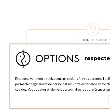
OPTIONS BRUXELLE
HEURES
ADRESSE :
Horaires 
Rue Lieutenant Lotinstraat 40
respecte 
Commerci
1190 FOREST
Lundi au 
BELGIQUE
Samedi et
TÉLÉPHONE :
Horaires 
En poursuivant votre navigation sur options.fr, vous acceptez l’util
+32 2 381 32 01
enlèvemen
permettent également de personnaliser votre expérience en fonction
Lundi au 
cookies. Vous pouvez également personnaliser vos préférences en c
Samedi : 
Dimanche