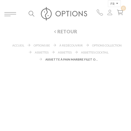
FR
RETOUR
ACCUEIL
OPTIONS BE
À REDÉCOUVRIR
OPTIONS COLLECTION
ASSIETTES
ASSIETTES
ASSIETTES COCKTAIL
ASSIETTE À PAIN MARBRE FILET OR Ø 16 CM