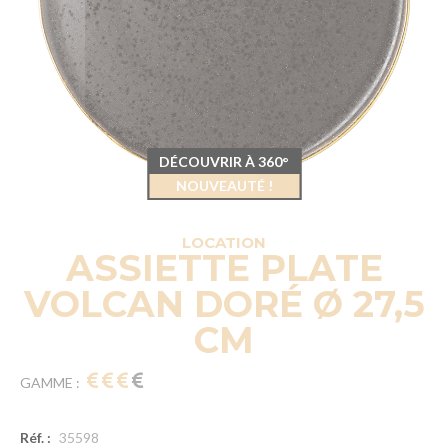
DÉCOUVRIR À 360°
NOUVEAUTÉ !
LOCATION
ASSIETTE PLATE
VOLCAN DORÉ Ø 27,5
CM
GAMME :
Réf. :
35598