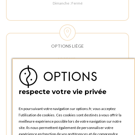
Dimanche : Fermé
OPTIONS LIÈGE
ADRESSE :
Rue Delvaux 21
4340 AWANS (Othée)
BELGIQUE
respecte votre vie privée
TÉLÉPHONE :
+32 4 240 20 39
En poursuivant votre navigation sur options.fr, vous acceptez
l’utilisation de cookies. Ces cookies sont destinés à vous offrir la
HEURES D'OUVERTURES
meilleure expérience possible lors de votre navigation sur notre
Horaires d'ouverture du Service Commercial :
site. Ils nous permettent également de personnaliser votre
Lundi au vendredi : 09:00h à 17:00h
expérience en fonction de vos préférences et de comprendre