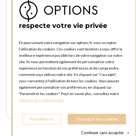
4340 AWANS (Othée)
BELGIQUE
respecte votre vie privée
TÉLÉPHONE :
+32 4 240 20 39
En poursuivant votre navigation sur options.fr, vous acceptez
l’utilisation de cookies. Ces cookies sont destinés à vous offrir la
HEURES D'OUVERTURES
meilleure expérience possible lors de votre navigation sur notre
Horaires d'ouverture du Service Commercial :
site. Ils nous permettent également de personnaliser votre
Lundi au vendredi : 09:00h à 17:00h
expérience en fonction de vos préférences et de comprendre
Samedi et dimanche : Fermé
comment vous utilisez notre site. En cliquant sur "J’accepte",
vous consentez à l'utilisation de tous les cookies. Vous pouvez
Horaires d'ouverture pour les enlèvements et retours des
également personnaliser vos préférences en cliquant sur
commandes :
"Paramétrer les cookies". Pour en savoir plus, consultez notre
Lundi au vendredi : 08:30h à 17:30h
Politique de Confidentialité
.
Samedi et dimanche : Fermé (enlèvements par box possible)
Paramètres
J'accepte les cookies
Continuer sans accepter
>