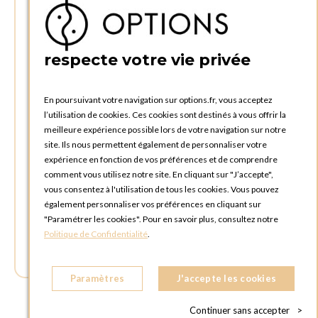
4340 AWANS (Othée)
BELGIQUE
respecte votre vie privée
TÉLÉPHONE :
+32 4 240 20 39
En poursuivant votre navigation sur options.fr, vous acceptez
l’utilisation de cookies. Ces cookies sont destinés à vous offrir la
HEURES D'OUVERTURES
meilleure expérience possible lors de votre navigation sur notre
Horaires d'ouverture du Service Commercial :
site. Ils nous permettent également de personnaliser votre
Lundi au vendredi : 09:00h à 17:00h
expérience en fonction de vos préférences et de comprendre
Samedi et dimanche : Fermé
comment vous utilisez notre site. En cliquant sur "J’accepte",
vous consentez à l'utilisation de tous les cookies. Vous pouvez
Horaires d'ouverture pour les enlèvements et retours des
également personnaliser vos préférences en cliquant sur
commandes :
"Paramétrer les cookies". Pour en savoir plus, consultez notre
Lundi au vendredi : 08:30h à 17:30h
Politique de Confidentialité
.
Samedi et dimanche : Fermé (enlèvements par box possible)
Paramètres
J'accepte les cookies
Continuer sans accepter
>