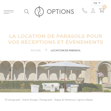
FR
LA LOCATION DE PARASOLS POUR
VOS RÉCEPTIONS ET ÉVÈNEMENTS
ACCUEIL
LOCATION DE PARASOL
® Scénographe : Andréa Rocagel , Photographe : Tanguy de Montesson / Agence Oblique