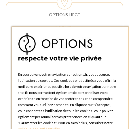
OPTIONS LIÈGE
ADRESSE :
Rue Delvaux 21
4340 AWANS (Othée)
BELGIQUE
respecte votre vie privée
TÉLÉPHONE :
+32 4 240 20 39
En poursuivant votre navigation sur options.fr, vous acceptez
l’utilisation de cookies. Ces cookies sont destinés à vous offrir la
HEURES D'OUVERTURES
meilleure expérience possible lors de votre navigation sur notre
Horaires d'ouverture du Service Commercial :
site. Ils nous permettent également de personnaliser votre
Lundi au vendredi : 09:00h à 17:00h
expérience en fonction de vos préférences et de comprendre
Samedi et dimanche : Fermé
comment vous utilisez notre site. En cliquant sur "J’accepte",
vous consentez à l'utilisation de tous les cookies. Vous pouvez
Horaires d'ouverture pour les enlèvements et retours des
également personnaliser vos préférences en cliquant sur
commandes :
"Paramétrer les cookies". Pour en savoir plus, consultez notre
Lundi au vendredi : 08:30h à 17:30h
Politique de Confidentialité
.