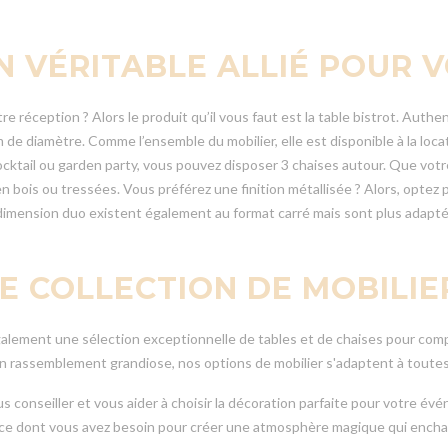
UN VÉRITABLE ALLIÉ POUR
 réception ? Alors le produit qu’il vous faut est la table bistrot. Authen
de diamètre. Comme l’ensemble du mobilier, elle est disponible à la loca
ocktail ou garden party, vous pouvez disposer 3 chaises autour. Que votr
en bois ou tressées. Vous préférez une finition métallisée ? Alors, optez 
imension duo existent également au format carré mais sont plus adaptée
E COLLECTION DE MOBILIE
galement une sélection exceptionnelle de tables et de chaises pour com
n rassemblement grandiose, nos options de mobilier s'adaptent à toutes l
 conseiller et vous aider à choisir la décoration parfaite pour votre évé
ce dont vous avez besoin pour créer une atmosphère magique qui enchan