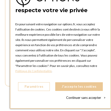
respecte votre vie privée
TÉLÉPHONE :
+32 4 240 20 39
En poursuivant votre navigation sur options.fr, vous acceptez
l’utilisation de cookies. Ces cookies sont destinés à vous offrir la
HEURES D'OUVERTURES
meilleure expérience possible lors de votre navigation sur notre
Horaires d'ouverture du Service Commercial :
site. Ils nous permettent également de personnaliser votre
Lundi au vendredi : 09:00h à 17:00h
expérience en fonction de vos préférences et de comprendre
Samedi et dimanche : Fermé
comment vous utilisez notre site. En cliquant sur "J’accepte",
vous consentez à l'utilisation de tous les cookies. Vous pouvez
Horaires d'ouverture pour les enlèvements et retours des
également personnaliser vos préférences en cliquant sur
commandes :
"Paramétrer les cookies". Pour en savoir plus, consultez notre
Lundi au vendredi : 08:30h à 17:30h
Politique de Confidentialité
.
Samedi et dimanche : Fermé (enlèvements par box possible)
Paramètres
J'accepte les cookies
Continuer sans accepter
>