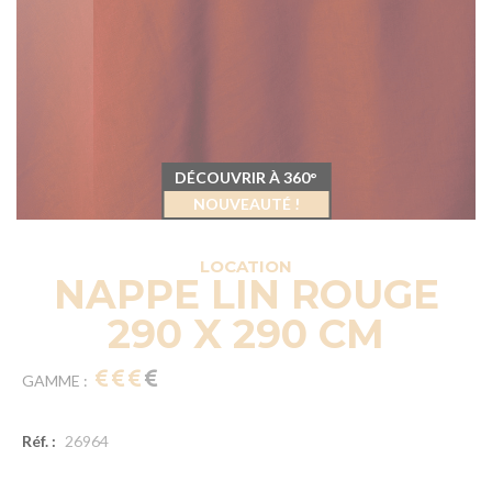
DÉCOUVRIR À 360°
NOUVEAUTÉ !
LOCATION
NAPPE LIN ROUGE
290 X 290 CM
GAMME :
Réf. :
26964