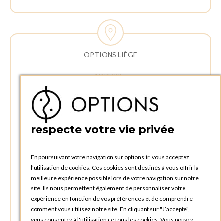
OPTIONS LIÈGE
ADRESSE :
Rue Delvaux 21
4340 AWANS (Othée)
BELGIQUE
respecte votre vie privée
TÉLÉPHONE :
+32 4 240 20 39
En poursuivant votre navigation sur options.fr, vous acceptez
l’utilisation de cookies. Ces cookies sont destinés à vous offrir la
HEURES D'OUVERTURES
meilleure expérience possible lors de votre navigation sur notre
Horaires d'ouverture du Service Commercial :
site. Ils nous permettent également de personnaliser votre
Lundi au vendredi : 09:00h à 17:00h
expérience en fonction de vos préférences et de comprendre
Samedi et dimanche : Fermé
comment vous utilisez notre site. En cliquant sur "J’accepte",
vous consentez à l'utilisation de tous les cookies. Vous pouvez