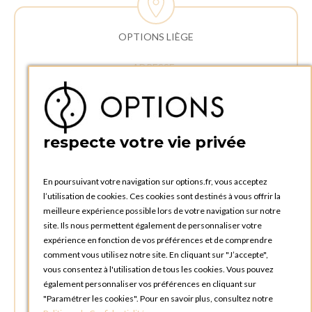
OPTIONS LIÈGE
ADRESSE :
Rue Delvaux 21
4340 AWANS (Othée)
BELGIQUE
respecte votre vie privée
TÉLÉPHONE :
+32 4 240 20 39
En poursuivant votre navigation sur options.fr, vous acceptez
l’utilisation de cookies. Ces cookies sont destinés à vous offrir la
HEURES D'OUVERTURES
meilleure expérience possible lors de votre navigation sur notre
Horaires d'ouverture du Service Commercial :
site. Ils nous permettent également de personnaliser votre
Lundi au vendredi : 09:00h à 17:00h
expérience en fonction de vos préférences et de comprendre
Samedi et dimanche : Fermé
comment vous utilisez notre site. En cliquant sur "J’accepte",
vous consentez à l'utilisation de tous les cookies. Vous pouvez
Horaires d'ouverture pour les enlèvements et retours des
également personnaliser vos préférences en cliquant sur
commandes :
"Paramétrer les cookies". Pour en savoir plus, consultez notre
Lundi au vendredi : 08:30h à 17:30h