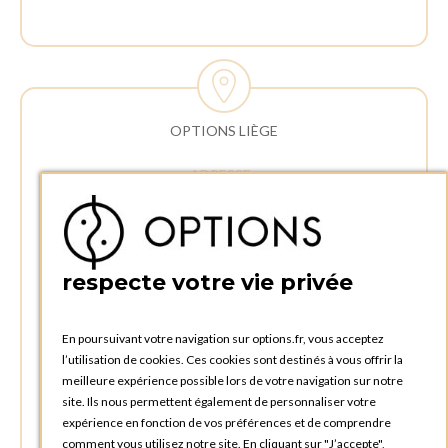
OPTIONS LIÈGE
ADRESSE :
Rue Delvaux 21
4340 AWANS (Othée)
BELGIQUE
respecte votre vie privée
TÉLÉPHONE :
+32 4 240 20 39
En poursuivant votre navigation sur options.fr, vous acceptez
l’utilisation de cookies. Ces cookies sont destinés à vous offrir la
HEURES D'OUVERTURES
meilleure expérience possible lors de votre navigation sur notre
Horaires d'ouverture du Service Commercial :
site. Ils nous permettent également de personnaliser votre
Lundi au vendredi : 09:00h à 17:00h
expérience en fonction de vos préférences et de comprendre
Samedi et dimanche : Fermé
comment vous utilisez notre site. En cliquant sur "J’accepte",