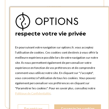
ADRESSE :
Rue Delvaux 21
4340 AWANS (Othée)
BELGIQUE
respecte votre vie privée
TÉLÉPHONE :
+32 4 240 20 39
En poursuivant votre navigation sur options.fr, vous acceptez
l’utilisation de cookies. Ces cookies sont destinés à vous offrir la
HEURES D'OUVERTURES
meilleure expérience possible lors de votre navigation sur notre
Horaires d'ouverture du Service Commercial :
site. Ils nous permettent également de personnaliser votre
Lundi au vendredi : 09:00h à 17:00h
expérience en fonction de vos préférences et de comprendre
Samedi et dimanche : Fermé
comment vous utilisez notre site. En cliquant sur "J’accepte",
vous consentez à l'utilisation de tous les cookies. Vous pouvez
Horaires d'ouverture pour les enlèvements et retours des
également personnaliser vos préférences en cliquant sur
commandes :
"Paramétrer les cookies". Pour en savoir plus, consultez notre
Lundi au vendredi : 08:30h à 17:30h
Politique de Confidentialité
.
Samedi et dimanche : Fermé (enlèvements par box possible)
Paramètres
J'accepte les cookies