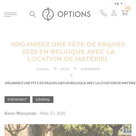
FR
ORGANISEZ UNE FÊTE DE PÂQUES
2025 EN BELGIQUE AVEC LA
ERCHER
LOCATION DE MATÉRIEL
ACCUEIL
BLOG
EVÈNEMENT
ORGANISEZ UNE FÊTE DE PÂQUES 2025 EN BELGIQUE AVEC LA LOCATION DE MATÉRIE
EVÈNEMENT
GÉNÉRAL
Kevin Moczynski
-
Mars 17, 2025