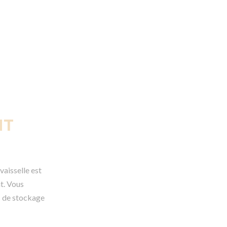
présentation Magrit
Open 
Ø 31 cm
NT
vaisselle est
t. Vous
is de stockage