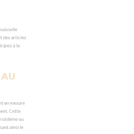
vaisselle
t des articles
cipez à la
 AU
ont en mesure
ment. Cette
 problème ou
ant ainsi le