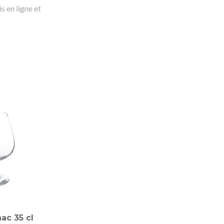
s en ligne et
NOUVEAUTÉ
NOUVEAUTÉ
ac 35 cl
Assiette de
Flûte à