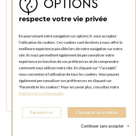
BELGIQUE
respecte votre vie privée
TÉLÉPHONE :
+32 4 240 20 39
En poursuivant votre navigation sur options.fr, vous acceptez
l’utilisation de cookies. Ces cookies sont destinés à vous offrir la
HEURES D'OUVERTURES
meilleure expérience possible lors de votre navigation sur notre
Horaires d'ouverture du Service Commercial :
site. Ils nous permettent également de personnaliser votre
Lundi au vendredi : 09:00h à 17:00h
expérience en fonction de vos préférences et de comprendre
Samedi et dimanche : Fermé
comment vous utilisez notre site. En cliquant sur "J’accepte",
vous consentez à l'utilisation de tous les cookies. Vous pouvez
Horaires d'ouverture pour les enlèvements et retours des
également personnaliser vos préférences en cliquant sur
commandes :
"Paramétrer les cookies". Pour en savoir plus, consultez notre
Lundi au vendredi : 08:30h à 17:30h
Politique de Confidentialité
.
Samedi et dimanche : Fermé (enlèvements par box possible)
Paramètres
J'accepte les cookies
Continuer sans accepter
>