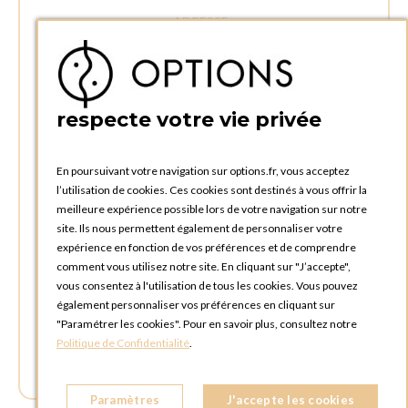
ADRESSE :
Rue Delvaux 21
4340 AWANS (Othée)
BELGIQUE
respecte votre vie privée
TÉLÉPHONE :
+32 4 240 20 39
En poursuivant votre navigation sur options.fr, vous acceptez
l’utilisation de cookies. Ces cookies sont destinés à vous offrir la
HEURES D'OUVERTURES
meilleure expérience possible lors de votre navigation sur notre
Horaires d'ouverture du Service Commercial :
site. Ils nous permettent également de personnaliser votre
Lundi au vendredi : 09:00h à 17:00h
expérience en fonction de vos préférences et de comprendre
Samedi et dimanche : Fermé
comment vous utilisez notre site. En cliquant sur "J’accepte",
vous consentez à l'utilisation de tous les cookies. Vous pouvez
Horaires d'ouverture pour les enlèvements et retours des
également personnaliser vos préférences en cliquant sur
commandes :
"Paramétrer les cookies". Pour en savoir plus, consultez notre
Lundi au vendredi : 08:30h à 17:30h
Politique de Confidentialité
.
Samedi et dimanche : Fermé (enlèvements par box possible)
Paramètres
J'accepte les cookies