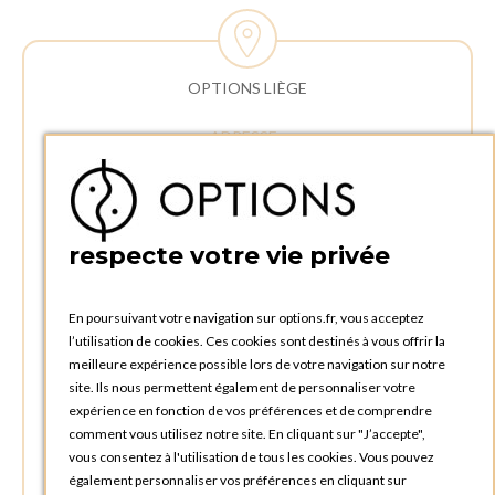
OPTIONS LIÈGE
ADRESSE :
Rue Delvaux 21
4340 AWANS (Othée)
BELGIQUE
respecte votre vie privée
TÉLÉPHONE :
+32 4 240 20 39
En poursuivant votre navigation sur options.fr, vous acceptez
l’utilisation de cookies. Ces cookies sont destinés à vous offrir la
HEURES D'OUVERTURES
meilleure expérience possible lors de votre navigation sur notre
Horaires d'ouverture du Service Commercial :
site. Ils nous permettent également de personnaliser votre
Lundi au vendredi : 09:00h à 17:00h
expérience en fonction de vos préférences et de comprendre
Samedi et dimanche : Fermé
comment vous utilisez notre site. En cliquant sur "J’accepte",
vous consentez à l'utilisation de tous les cookies. Vous pouvez
Horaires d'ouverture pour les enlèvements et retours des
également personnaliser vos préférences en cliquant sur
commandes :