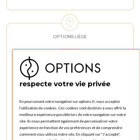
OPTIONS LIÈGE
ADRESSE :
Rue Delvaux 21
4340 AWANS (Othée)
BELGIQUE
respecte votre vie privée
TÉLÉPHONE :
+32 4 240 20 39
En poursuivant votre navigation sur options.fr, vous acceptez
l’utilisation de cookies. Ces cookies sont destinés à vous offrir la
HEURES D'OUVERTURES
meilleure expérience possible lors de votre navigation sur notre
Horaires d'ouverture du Service Commercial :
site. Ils nous permettent également de personnaliser votre
Lundi au vendredi : 09:00h à 17:00h
expérience en fonction de vos préférences et de comprendre
Samedi et dimanche : Fermé
comment vous utilisez notre site. En cliquant sur "J’accepte",