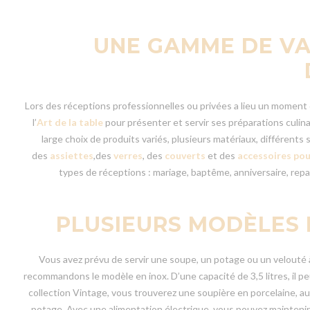
UNE GAMME DE VAI
Lors des réceptions professionnelles ou privées a lieu un moment de
l’
Art de la table
pour présenter et servir ses préparations culin
large choix de produits variés, plusieurs matériaux, différents 
des
assiettes
,des
verres
, des
couverts
et des
accessoires pour
types de réceptions : mariage, baptême, anniversaire, repas
PLUSIEURS MODÈLES 
Vous avez prévu de servir une soupe, un potage ou un velouté à 
recommandons le modèle en inox. D’une capacité de 3,5 litres, il p
collection Vintage, vous trouverez une soupière en porcelaine, au 
potage. Avec une alimentation électrique, vous pouvez maintenir