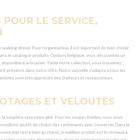
 POUR LE SERVICE,
N
alking dinner. Pour l’organisateur, il est important de bien choisir
Dans le catalogue produits Options Belgique, vous découvrirez un
 disponible à la location. Parmi notre collection, vous trouverez
t présents dans notre offre. Notre vaisselle s’adapte à tous les
articles sont très appréciés des traiteurs et restaurateurs.
POTAGES ET VELOUTÉS
la soupière sera votre allié. Pour les soupes froides, nous vous
onseillons plutôt de choisir des contenants avec couvercle. Dans la
otre plat reste bien au chaud, le meilleur produit est le réchaud à
sponible sur le site. N’oubliez pas de louer également la louche qui