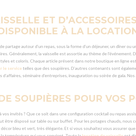
SSELLE ET D’ACCESSOIRES
DISPONIBLE À LA LOCATIO
 partage autour d’un repas, sous la forme d’un déjeuner, un dîner ou un w
aires. Généralement, la vaisselle est assortie au thème de l'événement. 
styles et coloris. Chaque article présent dans notre boutique en ligne est
 le service
telles que des soupières. D’autres contenants sont égalemen
 d’affaires, séminaire d’entreprises, inauguration ou soirée de gala. Nos 
DE SOUPIÈRES POUR VOS 
vos invités ? Que ce soit dans une configuration cocktail ou repas assis, 
eut être disposé sur table ou sur buffet. Pour les potages chauds, nous c
décor bleu et vert, très élégante. Et si vous souhaitez vous assurer que v
 la température qui vous convient. Toute la
location de vaisselle
est di