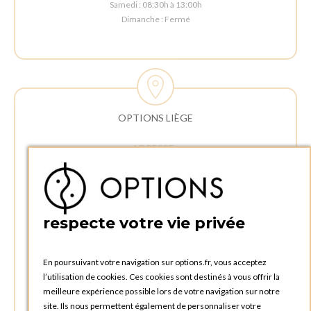
Samedi : 08:30h à 13:00h
Dimanche : Fermé
OPTIONS LIÈGE
ADRESSE :
Rue Delvaux 21
4340 AWANS (Othée)
BELGIQUE
respecte votre vie privée
TÉLÉPHONE :
+32 4 240 20 39
En poursuivant votre navigation sur options.fr, vous acceptez
l’utilisation de cookies. Ces cookies sont destinés à vous offrir la
HEURES D'OUVERTURES
meilleure expérience possible lors de votre navigation sur notre
Horaires d'ouverture du Service Commercial :
site. Ils nous permettent également de personnaliser votre