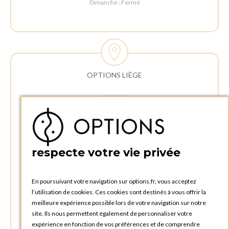
Dimanche : Fermé
OPTIONS LIÈGE
ADRESSE :
Rue Delvaux 21
4340 AWANS (Othée)
BELGIQUE
respecte votre vie privée
TÉLÉPHONE :
+32 4 240 20 39
En poursuivant votre navigation sur options.fr, vous acceptez
l’utilisation de cookies. Ces cookies sont destinés à vous offrir la
HEURES D'OUVERTURES
meilleure expérience possible lors de votre navigation sur notre
Horaires d'ouverture du Service Commercial :
site. Ils nous permettent également de personnaliser votre
Lundi au vendredi : 09:00h à 17:00h
expérience en fonction de vos préférences et de comprendre
Samedi et dimanche : Fermé