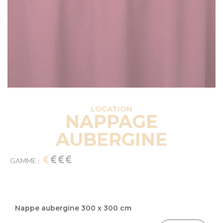
LOCATION
NAPPAGE
AUBERGINE
GAMME :
Articles
du
Nappe aubergine 300 x 300 cm
produit