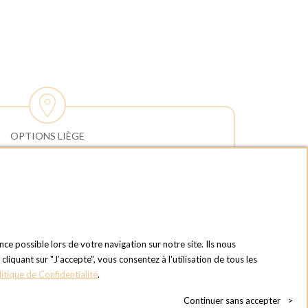
OPTIONS LIÈGE
HEURES D'OUVERTURES
Horaires d'ouverture du Service
Commercial :
Lundi au vendredi : 09:00h à 17:00h
Samedi et dimanche : Fermé
Horaires d'ouverture pour les
nce possible lors de votre navigation sur notre site. Ils nous
enlèvements et retours des commandes :
quant sur "J’accepte", vous consentez à l'utilisation de tous les
Lundi au vendredi : 08:30h à 17:30h
litique de Confidentialité
.
Samedi et dimanche : Fermé (enlèvements
Continuer sans accepter
>
par box possible)