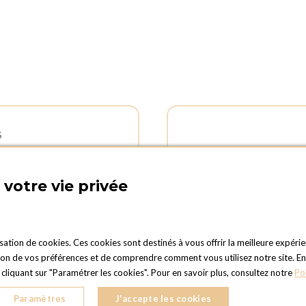
S
 D'OUVERTURES
ADRESSE :
d'ouverture du Service
Rue Delvaux 21
votre vie privée
al :
4340 AWANS (Othée)
vendredi : 09:00h à 17:00h
BELGIQUE
 dimanche : fermé
TÉLÉPHONE :
d'ouverture pour les
isation de cookies. Ces cookies sont destinés à vous offrir la meilleure expérie
+32 4 240 20 39
ts et retours des commandes :
 de vos préférences et de comprendre comment vous utilisez notre site. En cli
vendredi : 08:30h à 17:30h
liquant sur "Paramétrer les cookies". Pour en savoir plus, consultez notre
Po
08:30h à 13:00h
Paramètres
J'accepte les cookies
 : Fermé