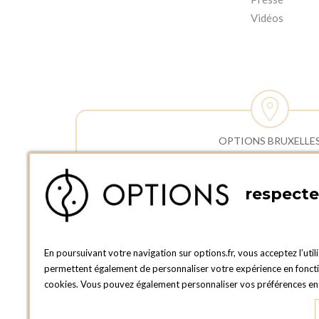
Vidéos
OPTIONS BRUXELLE
HEURES
ADRESSE :
Horaires 
Rue Lieutenant Lotinstraat 40
respecte 
Commerci
1190 FOREST
Lundi au 
BELGIQUE
Samedi et
TÉLÉPHONE :
Horaires 
En poursuivant votre navigation sur options.fr, vous acceptez l’util
+32 2 381 32 01
enlèvemen
permettent également de personnaliser votre expérience en fonction
Lundi au 
cookies. Vous pouvez également personnaliser vos préférences en c
Samedi : 
Dimanche