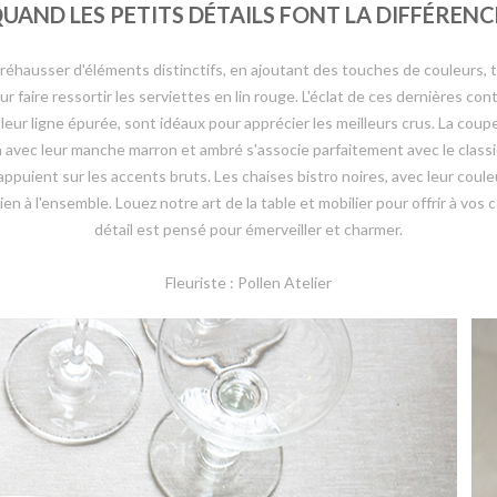
UAND LES PETITS DÉTAILS FONT LA DIFFÉRENC
 réhausser d'éléments distinctifs, en ajoutant des touches de couleurs, t
our faire ressortir les serviettes en lin rouge. L'éclat de ces dernières
eur ligne épurée, sont idéaux pour apprécier les meilleurs crus. La cou
n avec leur manche marron et ambré s'associe parfaitement avec le clas
 appuient sur les accents bruts. Les chaises bistro noires, avec leur coul
sien à l'ensemble. Louez notre art de la table et mobilier pour offrir à vo
détail est pensé pour émerveiller et charmer.
Fleuriste : Pollen Atelier