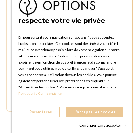
4340 AWANS (Othée)
BELGIQUE
respecte votre vie privée
TÉLÉPHONE :
+32 4 240 20 39
En poursuivant votre navigation sur options.fr, vous acceptez
l’utilisation de cookies. Ces cookies sont destinés à vous offrir la
HEURES D'OUVERTURES
meilleure expérience possible lors de votre navigation sur notre
Horaires d'ouverture du Service Commercial :
site. Ils nous permettent également de personnaliser votre
Lundi au vendredi : 09:00h à 17:00h
expérience en fonction de vos préférences et de comprendre
Samedi et dimanche : Fermé
comment vous utilisez notre site. En cliquant sur "J’accepte",
vous consentez à l'utilisation de tous les cookies. Vous pouvez
Horaires d'ouverture pour les enlèvements et retours des
également personnaliser vos préférences en cliquant sur
commandes :
"Paramétrer les cookies". Pour en savoir plus, consultez notre
Lundi au vendredi : 08:30h à 17:30h
Politique de Confidentialité
.
Samedi et dimanche : Fermé (enlèvements par box possible)
Paramètres
J'accepte les cookies
Continuer sans accepter
>