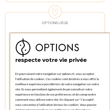
OPTIONS LIÈGE
ADRESSE :
Rue Delvaux 21
4340 AWANS (Othée)
BELGIQUE
respecte votre vie privée
TÉLÉPHONE :
+32 4 240 20 39
En poursuivant votre navigation sur options.fr, vous acceptez
l’utilisation de cookies. Ces cookies sont destinés à vous offrir la
HEURES D'OUVERTURES
meilleure expérience possible lors de votre navigation sur notre
Horaires d'ouverture du Service Commercial :
site. Ils nous permettent également de personnaliser votre
Lundi au vendredi : 09:00h à 17:00h
expérience en fonction de vos préférences et de comprendre
Samedi et dimanche : Fermé
comment vous utilisez notre site. En cliquant sur "J’accepte",
vous consentez à l'utilisation de tous les cookies. Vous pouvez
Horaires d'ouverture pour les enlèvements et retours des
également personnaliser vos préférences en cliquant sur