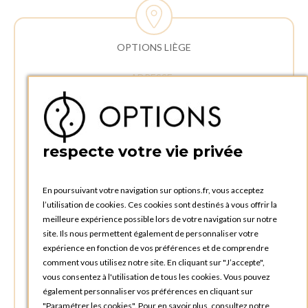
OPTIONS LIÈGE
ADRESSE :
Rue Delvaux 21
4340 AWANS (Othée)
BELGIQUE
respecte votre vie privée
TÉLÉPHONE :
+32 4 240 20 39
En poursuivant votre navigation sur options.fr, vous acceptez
l’utilisation de cookies. Ces cookies sont destinés à vous offrir la
HEURES D'OUVERTURES
meilleure expérience possible lors de votre navigation sur notre
Horaires d'ouverture du Service Commercial :
site. Ils nous permettent également de personnaliser votre
Lundi au vendredi : 09:00h à 17:00h
expérience en fonction de vos préférences et de comprendre
Samedi et dimanche : Fermé
comment vous utilisez notre site. En cliquant sur "J’accepte",
vous consentez à l'utilisation de tous les cookies. Vous pouvez
Horaires d'ouverture pour les enlèvements et retours des
également personnaliser vos préférences en cliquant sur
commandes :
"Paramétrer les cookies". Pour en savoir plus, consultez notre