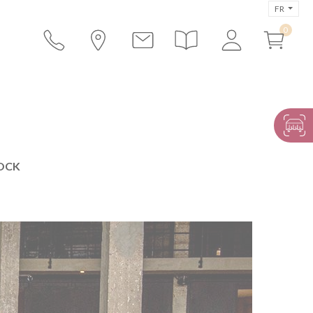
FR
OCK